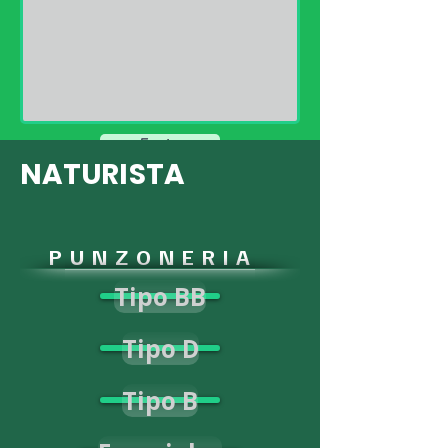
Enviar
NATURISTA
P U N Z O N E R I A
Tipo BB
Tipo D
Tipo B